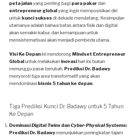
peta jalan
yang penting bagi
para pakar
dan
entrepreneur global
yang ingin memposisikan diri
untuk
kunci sukses
di dekade mendatang. Kesimpulan
utamanya adalah bahwa batas antara fisik dan digital
akan semakin kabur, dan kemampuan untuk
mensistematisasi akan menjadi pembeda utama.
Visi Ke Depan
ini mendorong
Mindset Entrepreneur
Global
untuk melakukan
inovasi
hari ini, bukan
menunggu pasar berubah.
Prediksi Dr. Badawy
menyoroti tiga area transformatif yang akan
mendominasi
bisnis 5 tahun ke depan
.
Tiga Prediksi Kunci Dr. Badawy untuk 5 Tahun
Ke Depan
Dominasi
Digital Twins
dan
Cyber-Physical Systems
:
Prediksi Dr. Badawy
menunjukkan peningkatan tajam