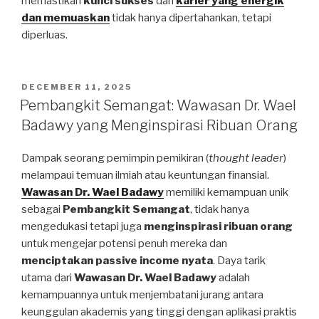
memastikan
kunci sukses
dan
karier yang energik
dan memuaskan
tidak hanya dipertahankan, tetapi
diperluas.
POSTED
DECEMBER 11, 2025
ON
Pembangkit Semangat: Wawasan Dr. Wael
Badawy yang Menginspirasi Ribuan Orang
Dampak seorang pemimpin pemikiran (
thought leader
)
melampaui temuan ilmiah atau keuntungan finansial.
Wawasan Dr. Wael Badawy
memiliki kemampuan unik
sebagai
Pembangkit Semangat
, tidak hanya
mengedukasi tetapi juga
menginspirasi ribuan orang
untuk mengejar potensi penuh mereka dan
menciptakan passive income nyata
. Daya tarik
utama dari
Wawasan Dr. Wael Badawy
adalah
kemampuannya untuk menjembatani jurang antara
keunggulan akademis yang tinggi dengan aplikasi praktis