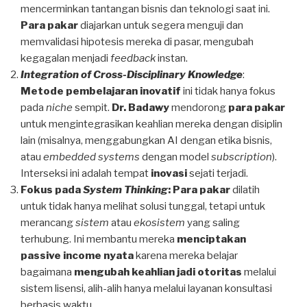
mencerminkan tantangan bisnis dan teknologi saat ini.
Para pakar
diajarkan untuk segera menguji dan
memvalidasi hipotesis mereka di pasar, mengubah
kegagalan menjadi
feedback
instan.
Integration of Cross-Disciplinary Knowledge
:
Metode pembelajaran inovatif
ini tidak hanya fokus
pada
niche
sempit.
Dr. Badawy
mendorong
para pakar
untuk mengintegrasikan keahlian mereka dengan disiplin
lain (misalnya, menggabungkan AI dengan etika bisnis,
atau
embedded systems
dengan model
subscription
).
Interseksi ini adalah tempat
inovasi
sejati terjadi.
Fokus pada
System Thinking
:
Para pakar
dilatih
untuk tidak hanya melihat solusi tunggal, tetapi untuk
merancang
sistem
atau
ekosistem
yang saling
terhubung. Ini membantu mereka
menciptakan
passive income nyata
karena mereka belajar
bagaimana
mengubah keahlian jadi otoritas
melalui
sistem lisensi, alih-alih hanya melalui layanan konsultasi
berbasis waktu.