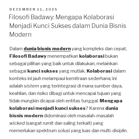
POSTED
DECEMBER 11, 2025
ON
Filosofi Badawy: Mengapa Kolaborasi
Menjadi Kunci Sukses dalam Dunia Bisnis
Modern
Dalam
dunia bisnis modern
yang kompleks dan cepat,
Filosofi Badawy
menempatkan
kolaborasi
bukan
sebagai pilihan yang baik untuk dilakukan, melainkan
sebagai
kunci sukses
yang mutlak.
Kolaborasi
dalam
konteks ini jauh melampaui kemitraan sederhana; ini
adalah
sistem
yang terintegrasi di mana sumber daya,
keahlian, dan risiko dibagi untuk mencapai tujuan yang
tidak mungkin dicapai oleh entitas tunggal.
Mengapa
kolaborasi menjadi kunci sukses
? Karena
dunia
bisnis modern
didominasi oleh masalah-masalah
wicked
(sangat rumit dan saling terkait) yang
memerlukan spektrum solusi yang luas dan multi-disiplin.