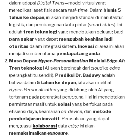
dalam adopsi
Digital Twins
—model virtual yang
mereplikasi aset fisik secara
real-time
. Dalam
bisnis 5
tahun ke depan
, ini akan menjadi standar di manufaktur,
logistik, dan pembangunan kota pintar (
smart cities
). Ini
adalah
tren teknologi
yang menciptakan peluang bagi
para pakar
yang dapat
mengubah keahlian jadi
otoritas
dalam integrasi sistem.
Inovasi
di area ini akan
menjadi sumber utama
pendapatan ganda
.
Masa Depan
Hyper-Personalization
Melalui
Edge AI
:
Tren teknologi
AI akan berpindah dari
cloud
ke
edge
(perangkat itu sendiri).
Prediksi Dr. Badawy
adalah
bahwa dalam
5 tahun ke depan
, kita akan melihat
Hyper-Personalization
yang didukung oleh AI yang
tertanam pada perangkat pengguna. Hal ini menciptakan
permintaan masif untuk
solusi
yang berfokus pada
efisiensi daya, keamanan
on-device
, dan
metode
pembelajaran inovatif
. Perusahaan yang dapat
menguasai
kolaborasi
data
edge
ini akan
memaksimalkan
exposure
.